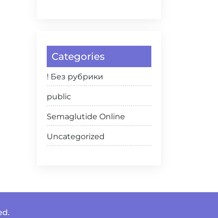
Categories
! Без рубрики
public
Semaglutide Online
Uncategorized
ed.