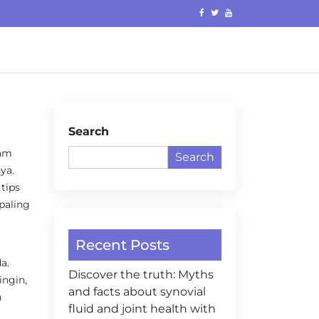
Search
lam
Search
ya.
tips
 paling
Recent Posts
a.
Discover the truth: Myths
ingin,
and facts about synovial
n
fluid and joint health with