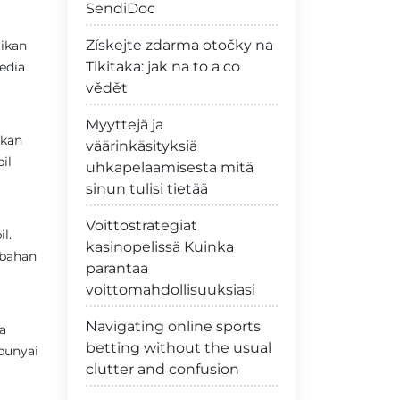
SendiDoc
Získejte zdarma otočky na
ikan
Tikitaka: jak na to a co
edia
vědět
Myyttejä ja
rkan
väärinkäsityksiä
il
uhkapelaamisesta mitä
sinun tulisi tietää
Voittostrategiat
l.
kasinopelissä Kuinka
 bahan
parantaa
voittomahdollisuuksiasi
Navigating online sports
a
betting without the usual
punyai
clutter and confusion