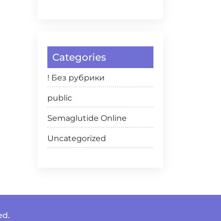
Categories
! Без рубрики
public
Semaglutide Online
Uncategorized
ed.