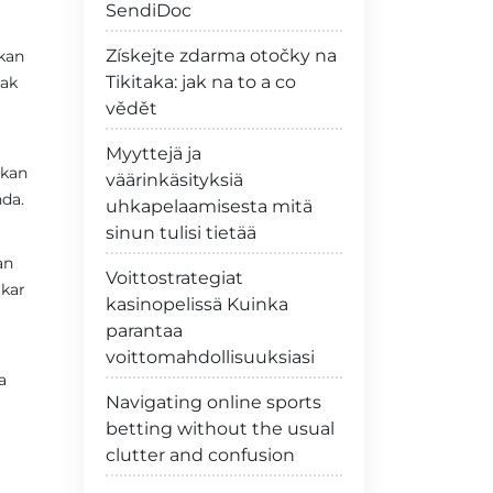
SendiDoc
Získejte zdarma otočky na
kan
Tikitaka: jak na to a co
tak
vědět
Myyttejä ja
rkan
väärinkäsityksiä
da.
uhkapelaamisesta mitä
sinun tulisi tietää
an
Voittostrategiat
kar
kasinopelissä Kuinka
parantaa
voittomahdollisuuksiasi
a
Navigating online sports
betting without the usual
clutter and confusion