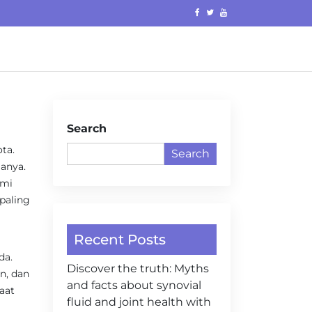
Search
ta.
Search
anya.
ami
 paling
Recent Posts
da.
Discover the truth: Myths
in, dan
and facts about synovial
aat
fluid and joint health with