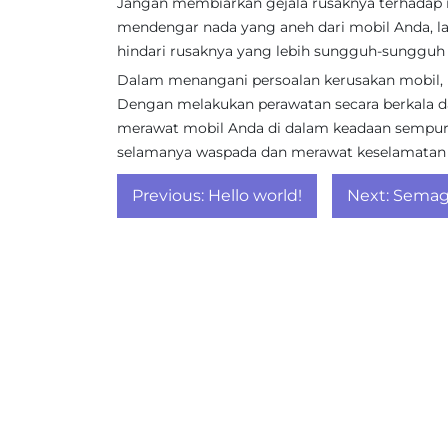
Jangan membiarkan gejala rusaknya terhadap m
mendengar nada yang aneh dari mobil Anda, la
hindari rusaknya yang lebih sungguh-sungguh
Dalam menangani persoalan kerusakan mobil, k
Dengan melakukan perawatan secara berkala dan 
merawat mobil Anda di dalam keadaan sempur
selamanya waspada dan merawat keselamatan 
Post
Previous:
Hello world!
Next:
Semagl
navigation