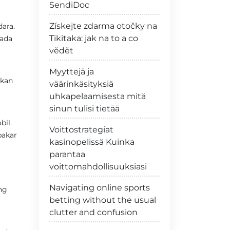
SendiDoc
Získejte zdarma otočky na
ara.
Tikitaka: jak na to a co
 ada
vědět
Myyttejä ja
rkan
väärinkäsityksiä
uhkapelaamisesta mitä
sinun tulisi tietää
bil.
Voittostrategiat
bakar
kasinopelissä Kuinka
parantaa
voittomahdollisuuksiasi
Navigating online sports
ng
betting without the usual
clutter and confusion