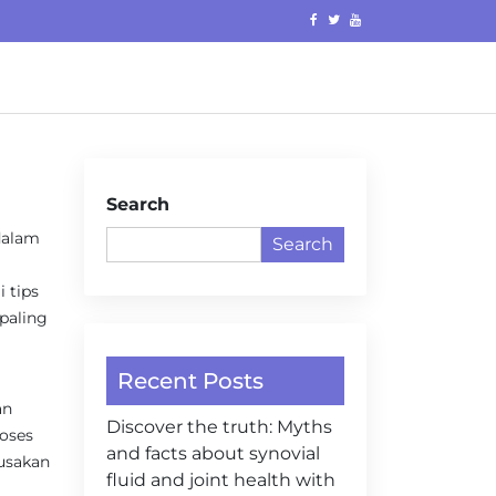
Search
dalam
Search
 tips
 paling
Recent Posts
an
Discover the truth: Myths
roses
and facts about synovial
rusakan
fluid and joint health with