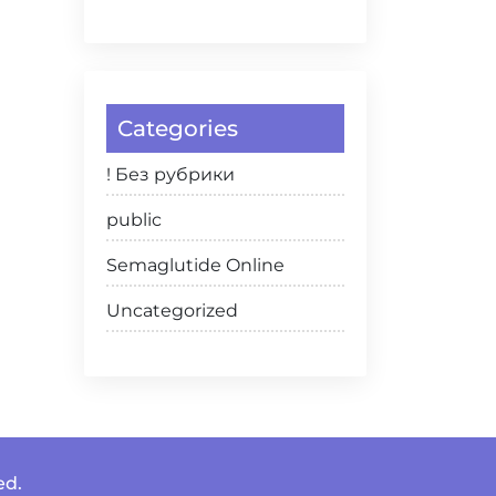
Categories
! Без рубрики
public
Semaglutide Online
Uncategorized
ed.