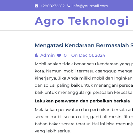
Skip
+2808272282
info@yourmail.com
to
Agro Teknologi
content
Mengatasi Kendaraan Bermasalah S
Admin
0
On Dec 01, 2024
Mobil adalah tidak benar satu kendaraan yang 
kota. Namun, mobil termasuk sanggup menga
kinerjanya. Jika Anda miliki mobil dan ingi
dan solusi paling baik untuk menangani persoal
baik untuk menanggulangi persoalan kerusaka
Lakukan perawatan dan perbaikan berkala
Melakukan perawatan dan perbaikan berkala ad
service mobil secara rutin, ganti oli mesin, filt
bahan bakar secara teratur. Hal ini bisa menu
yang lebih serius.