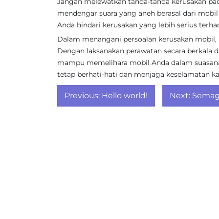
Jangan melewatkan tanda-tanda kerusakan pad
mendengar suara yang aneh berasal dari mobil 
Anda hindari kerusakan yang lebih serius terh
Dalam menangani persoalan kerusakan mobil, k
Dengan laksanakan perawatan secara berkala da
mampu memelihara mobil Anda dalam suasana
tetap berhati-hati dan menjaga keselamatan k
Post
Previous:
Hello world!
Next:
Semagl
navigation